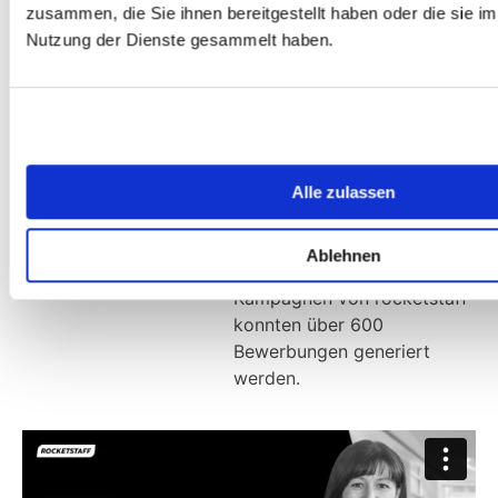
zusammen, die Sie ihnen bereitgestellt haben oder die sie i
Nutzung der Dienste gesammelt haben.
Rupp
Lebensmittel
Käserei
Seit 1908 ist die Firma Rupp
als Spezialist in der
Käseproduktion international
vertreten und ist einer der
Alle zulassen
führenden Anbieter für
Schmelzkäseprodukte. Mit
Ablehnen
individuellen Recruiting-
Kampagnen von rocketstaff
konnten über 600
Bewerbungen generiert
werden.