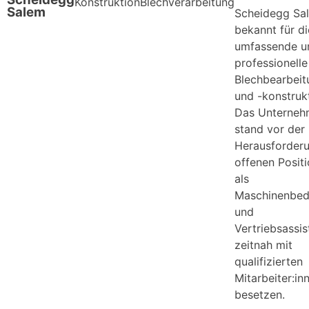
Konstruktion
Blechverarbeitung
Salem
Scheidegg Sal
bekannt für di
umfassende u
professionelle
Blechbearbeit
und -konstruk
Das Unterneh
stand vor der
Herausforderu
offenen Posit
als
Maschinenbedi
und
Vertriebsassis
zeitnah mit
qualifizierten
Mitarbeiter:in
besetzen.